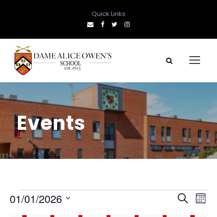
Quick Links
Events
E
E
E
01/01/2026
S
M
e
S
o