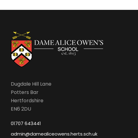
f
c
v
E
h
i
v
a
g
e
n
a
n
d
t
t
V
i
s
Dugdale Hill Lane
i
o
Potters Bar
e
n
Hertfordshire
EN6 2DU
w
01707 643441
s
admin@damealiceowens.herts.sch.uk