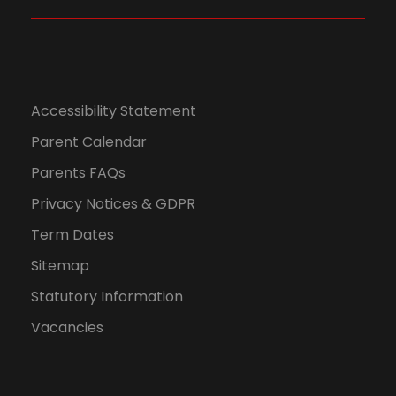
N
a
v
Accessibility Statement
Parent Calendar
i
Parents FAQs
g
Privacy Notices & GDPR
a
Term Dates
Sitemap
t
Statutory Information
i
Vacancies
o