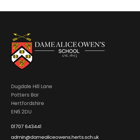
f
c
v
E
h
i
v
a
g
e
n
a
n
d
t
t
V
i
s
i
Dugdale Hill Lane
o
Potters Bar
e
n
Hertfordshire
EN6 2DU
w
01707 643441
s
admin@damealiceowens.herts.sch.uk