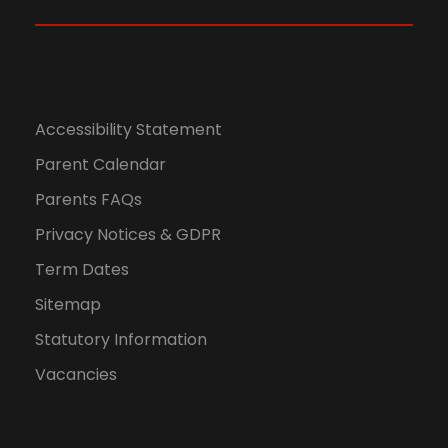
N
a
v
Accessibility Statement
i
Parent Calendar
Parents FAQs
g
Privacy Notices & GDPR
a
Term Dates
Sitemap
t
Statutory Information
i
Vacancies
o