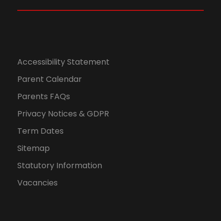
N
a
v
Accessibility Statement
Parent Calendar
i
Parents FAQs
g
Privacy Notices & GDPR
a
Term Dates
Sitemap
t
Statutory Information
i
Vacancies
o