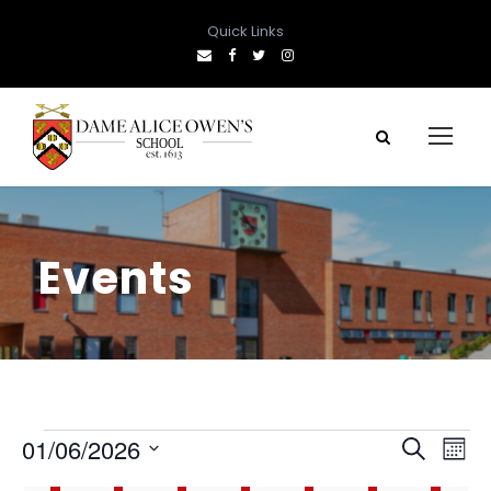
Quick Links
Events
E
E
E
01/06/2026
S
M
e
S
o