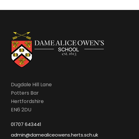
f
c
v
E
h
i
v
a
g
e
n
a
n
d
t
t
V
i
s
Dugdale Hill Lane
i
o
Potters Bar
e
n
Hertfordshire
EN6 2DU
w
01707 643441
s
admin@damealiceowens.herts.sch.uk